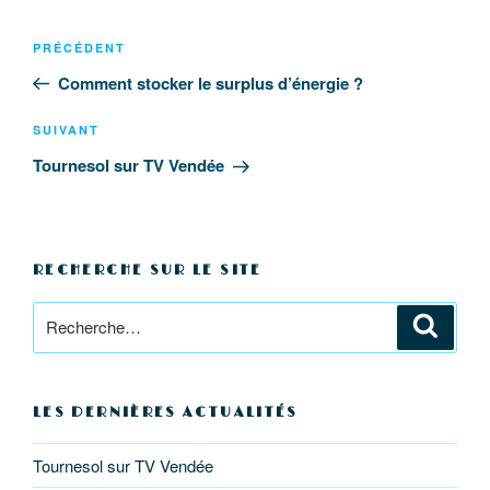
Navigation
Article
PRÉCÉDENT
de
précédent
Comment stocker le surplus d’énergie ?
l’article
Article
SUIVANT
suivant
Tournesol sur TV Vendée
RECHERCHE SUR LE SITE
Recherche
Reche
pour
:
LES DERNIÈRES ACTUALITÉS
Tournesol sur TV Vendée